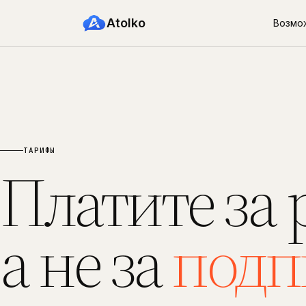
Atolko
Возмо
ТАРИФЫ
Платите за 
а не за
подп