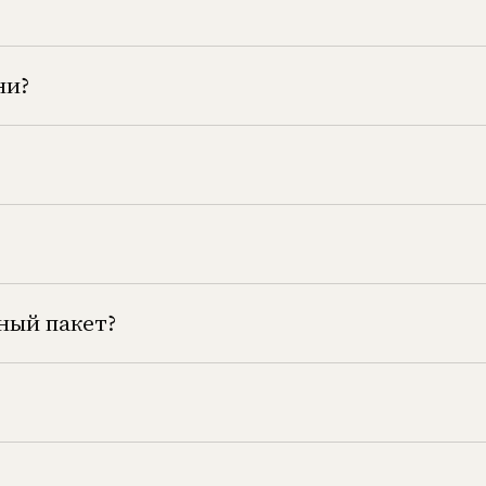
ни?
ный пакет?