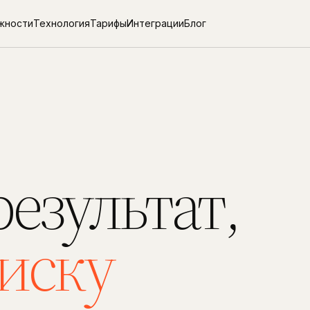
жности
Технология
Тарифы
Интеграции
Блог
результат,
иску