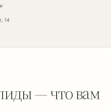
и
, 14
лиды — что вам