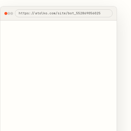
https://atolko.com/site/bot_552869056025